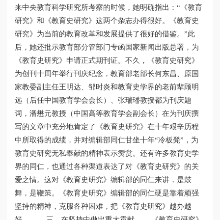
来中央教育科学研究所考察的时候，她明确指出：“《教育
研究》和《教育史研究》这两个杂志办得很好。《教育史
研究》为当前的教育改革和发展提供了很好的借鉴。”此
后，她还批示教育部分管部门专函国家新闻出版总署，为
《教育史研究》申请正式期刊证。不久，《教育史研究》
为创刊十周年举行刊庆纪念，教育部老部长何东昌、原国
家教委副主任王明达、邹时炎和教育史学界的老前辈顾明
远（后任中国教育学会会长）、张瑞璠教授都为刊庆题
词，潘懋元教授（中国高等教育学会副会长）在为刊庆撰
写的文章中充分地肯定了《教育史研究》在十年艰辛历程
中所取得的成绩，并对编辑部同仁甘坐十年“冷板凳”，为
教育史研究无私奉献的精神表示赞赏。还有许多教育史学
界的同仁，也通过各种渠道表达了对《教育史研究》的关
爱之情。这对《教育史研究》编辑部的同仁来讲，是鼓
舞，是鞭策。《教育史研究》编辑部的同仁硬是靠着顽强
坚持的精神，克服各种困难，把《教育史研究》越办越
好。 三、在坚持中做出重大贡献 《教育史研究》