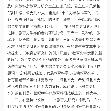
及中央教科所教育史研究室主任唐关雄、副主任宋恩荣担
任副主编。编委共27人，也是由3个主办单位推荐的。另
外，杂志还聘请毛礼锐、陈学恂、潘懋元、张瑞璠等16位
教育史学界的老前辈为顾问。 在《教育史研究》创刊
之际，教育史学界的老前辈毛礼锐、王天一、马秋帆、张
瑞璠、赵祥麟、滕大春、高时良、王炳照诸先生都撰文表
示对《教育史研究》的祝愿和勖勉。有的先生在文章中明
确提出，《教育史研究》的创办开启了“教育史学发展的新
阶段”。为了支持这个刊物的出版，著名史学家周谷城亲自
为杂志题写了刊名，中国教育学会会长张承先专门为刊物
题词：“总结历史经验，发展教育科学，推动教育改革”。
教育部老部长董纯才更致函中共河北省委，希望河北省委
对《教育史研究》给予大力支持。应该说，《教育史研
究》的创刊是20世纪80年代教育科研战线上的一件大事。
二、在坚持中发展 《教育史研究》创刊后，在办
刊过程中遇到的困难是很多的，但是这些困难在教育部和