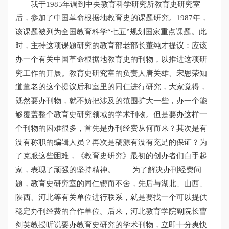
我于1985年调到中央教育科学研究所教育史研究室
后，参加了中国革命根据地教育史的课题研究。1987年，
该课题被列为全国教育科学“七五”规划国家重点课题。此
时，主持这项课题研究的教育部老部长董纯才提议：应该
办一个有关中国革命根据地教育史的刊物，以推进这项研
究工作的开展。教育史研究室的负责人唐关雄、宋恩荣知
道董老的这个提议后和室里的同仁进行研究，大家觉得，
既然要办刊物，就不妨把涉及的范围扩大一些，办一个能
够覆盖整个教育史研究领域的学术刊物。但是要办这样一
个刊物的困难很多，首先是办刊经费从何而来？其次是有
没有称职的编辑人员？再次是稿源有没有充足的保证？为
了克服这些困难，《教育史研究》最初的创办者们白手起
家，表现了顽强的坚持精神。 为了解决办刊经费问
题，教育史研究室的同仁锲而不舍，先后与湖北、山西、
陕西、河北等有关单位进行联系，就是要找一个可以提供
稳定办刊经费的合作单位。后来，河北教育学院副院长曹
剑英教授听说要办教育史研究的学术刊物，立即十分爽快