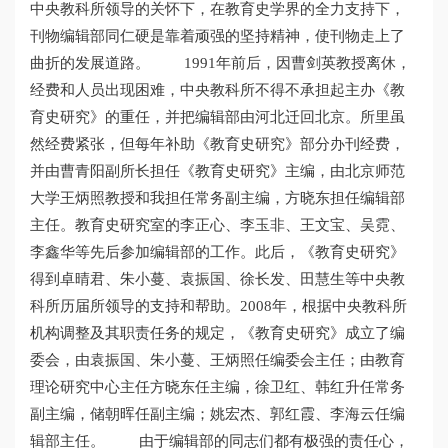
中央教科所领导的关怀下，在教育史学界的全力支持下，
刊物编辑部同仁硬是靠着顽强的坚持精神，使刊物走上了
曲折的发展道路。 1991年前后，因曹剑英教授离休，
经费和人员出现困难，中央教科所不得不承担起主办《教
育史研究》的重任，并把编辑部由河北迁回北京。所里虽
然经费紧张，但每年补助《教育史研究》部分办刊经费，
并由曹青阳副所长担任《教育史研究》主编，由北京师范
大学王炳照教授和我担任常务副主编，方晓东担任编辑部
主任。教育史研究室的李正心、李玉非、王文宝、吴霓、
李鑫华等先后参加编辑部的工作。此后，《教育史研究》
得到卓晴君、朱小蔓、袁振国、徐长发、田慧生等中央教
科所历届所领导的支持和帮助。2008年，根据中央教科所
机构调整及其职责任务的规定，《教育史研究》成立了编
委会，由袁振国、朱小蔓、王炳照任编委会主任；由教育
理论研究中心主任方晓东任主编，徐卫红、韩红升任常务
副主编，储朝晖任副主编；姚宏杰、郭红霞、李海云任编
辑部主任。 由于编辑部的同志们都有极强的责任心，