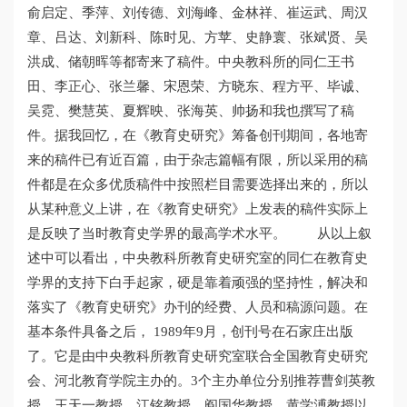
俞启定、季萍、刘传德、刘海峰、金林祥、崔运武、周汉
章、吕达、刘新科、陈时见、方苹、史静寰、张斌贤、吴
洪成、储朝晖等都寄来了稿件。中央教科所的同仁王书
田、李正心、张兰馨、宋恩荣、方晓东、程方平、毕诚、
吴霓、樊慧英、夏辉映、张海英、帅扬和我也撰写了稿
件。据我回忆，在《教育史研究》筹备创刊期间，各地寄
来的稿件已有近百篇，由于杂志篇幅有限，所以采用的稿
件都是在众多优质稿件中按照栏目需要选择出来的，所以
从某种意义上讲，在《教育史研究》上发表的稿件实际上
是反映了当时教育史学界的最高学术水平。 从以上叙
述中可以看出，中央教科所教育史研究室的同仁在教育史
学界的支持下白手起家，硬是靠着顽强的坚持性，解决和
落实了《教育史研究》办刊的经费、人员和稿源问题。在
基本条件具备之后， 1989年9月，创刊号在石家庄出版
了。它是由中央教科所教育史研究室联合全国教育史研究
会、河北教育学院主办的。3个主办单位分别推荐曹剑英教
授、王天一教授、江铭教授、阎国华教授、黄学溥教授以