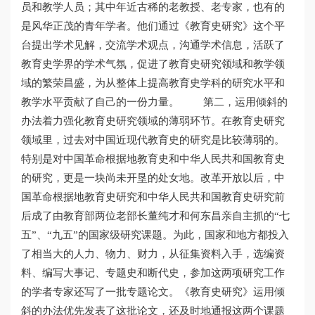
员和教学人员；其中年近古稀的老教授、老专家，也有的
是风华正茂的青年学者。他们通过《教育史研究》这个平
台提出学术见解，交流学术观点，沟通学术信息，活跃了
教育史学界的学术气氛，促进了教育史研究领域和教学领
域的繁荣昌盛，为从整体上提高教育史学科的研究水平和
教学水平贡献了自己的一份力量。 第二，运用倾斜的
办法着力强化教育史研究领域的薄弱环节。在教育史研究
领域里，过去对中国近现代教育史的研究是比较薄弱的。
特别是对中国革命根据地教育史和中华人民共和国教育史
的研究，更是一块尚未开垦的处女地。改革开放以后，中
国革命根据地教育史研究和中华人民共和国教育史研究前
后成了由教育部两位老部长董纯才和何东昌亲自主抓的“七
五”、“九五”的国家级研究课题。为此，国家和地方都投入
了相当大的人力、物力、财力，从征集资料入手，选编资
料、编写大事记、专题史和断代史，参加这两项研究工作
的学者专家还写了一批专题论文。《教育史研究》运用倾
斜的办法优先发表了这批论文，还及时地通报这两个课题