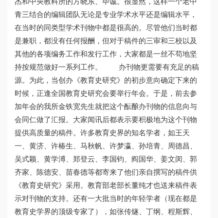
杰和中央教科所的方晓东、毕诚。很显然，这样一个老中
青三结合的编辑团队无论是专业学术水平还是编辑水平，
在当时的同类型学术刊物中都是很高的。尽管他们当时都
是兼职，都没有任何报酬，但对于稿件的三审和三校以及
其他的各项编务工作和发行工作，大家都是一丝不苟地坚
持按规范做好一系列工作。 办刊物更需要有充足的稿
源。为此，当创办《教育史研究》的初步意向确定下来的
时候，正逢全国教育史研究会要举行年会。于是，前去参
加年会的我所金铁宽先生就把这个酝酿办刊物的信息向与
会同仁做了汇报。大家闻讯后都表示要积极地为这个刊物
提供高质量的稿件。许多教育史界的知名学者，如王天
一、黄济、许椿生、马秋帆、许梦瀛、孙培青、周德昌、
吴式颖、黄学溥、郑登云、李国钧、阎国华、姜文闵、郭
齐家、陈德安、苗春德等都寄来了他们亲自撰写的稿件供
《教育史研究》采用。教育部老部长董纯才也送来稿件表
示对刊物的支持。还有一大批当时的年轻学者（现在都是
教育史学界的顶级专家了），如张传燧、丁纲、程斯辉、